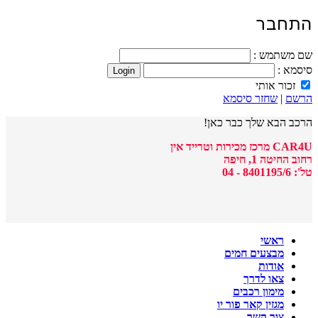
התחבר
שם משתמש :
סיסמא :
זכור אותי
הרשם
|
שחזר סיסמא
הרכב הבא שלך כבר כאן!
CAR4U מרכז מכירות וטרייד אין
רחוב החיטה 1, חיפה
טל': 8401195/6 - 04
ראשי
מבצעים חמים
אודות
צאו לדרך
מימון רכבים
מגזין קאר פור יו
צור קשר