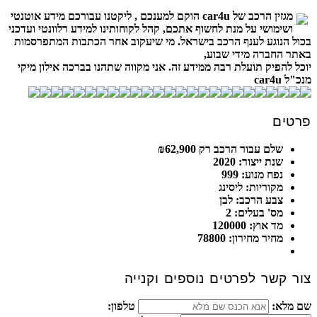
מגזין הרכב של car4u הוקם למענכם , ליקטנו עבורכם מידע אוטנטי
ושימושי על מנת לחשוף אתכם, קהל לקוחותינו למידע רלוונטי ועדכני
בכול הנוגע לענף הרכב בישראל. מי שיעקוב אחר הכתבות המתפרסמות
באתר החברה מידי שבוע,
יוכל להפיק תועלת רבה ממידע זה. אני מקווה שתהנו בברכה אילון מיקי
מנכ"ל car4u
פרטים
שלם עבור הרכב רק ₪62,900
שנת ייצור: 2020
נפח מנוע: 999
מקוריות: ליסינג
צבע הרכב: לבן
מס' בעלים: 2
מד אוץ: 120000
מחיר מחירון: 78800
צור קשר לפרטים נוספים וקנייה
שם מלא:
טלפון: