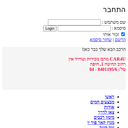
התחבר
שם משתמש :
סיסמא :
זכור אותי
הרשם
|
שחזר סיסמא
הרכב הבא שלך כבר כאן!
CAR4U מרכז מכירות וטרייד אין
רחוב החיטה 1, חיפה
טל': 8401195/6 - 04
ראשי
מבצעים חמים
אודות
צאו לדרך
מימון רכבים
מגזין קאר פור יו
צור קשר