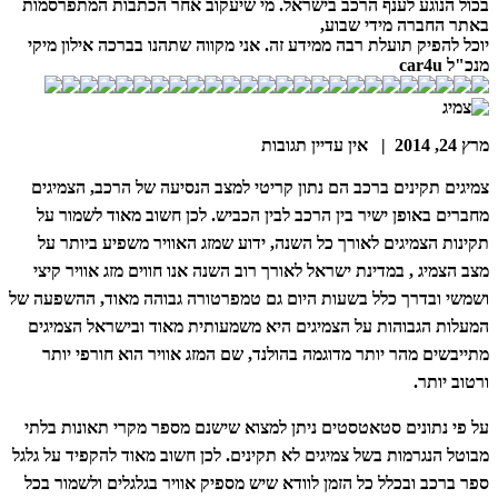
בכול הנוגע לענף הרכב בישראל. מי שיעקוב אחר הכתבות המתפרסמות
באתר החברה מידי שבוע,
יוכל להפיק תועלת רבה ממידע זה. אני מקווה שתהנו בברכה אילון מיקי
מנכ"ל car4u
מרץ 24, 2014 | אין עדיין תגובות
צמיגים תקינים ברכב הם נתון קריטי למצב הנסיעה של הרכב, הצמיגים
מחברים באופן ישיר בין הרכב לבין הכביש. לכן חשוב מאוד לשמור על
תקינות הצמיגים לאורך כל השנה, ידוע שמזג האוויר משפיע ביותר על
מצב הצמיג , במדינת ישראל לאורך רוב השנה אנו חווים מזג אוויר קיצי
ושמשי ובדרך כלל בשעות היום גם טמפרטורה גבוהה מאוד, ההשפעה של
המעלות הגבוהות על הצמיגים היא משמעותית מאוד ובישראל הצמיגים
מתייבשים מהר יותר מדוגמה בהולנד, שם המזג אוויר הוא חורפי יותר
ורטוב יותר.
על פי נתונים סטאטסטים ניתן למצוא שישנם מספר מקרי תאונות בלתי
מבוטל הנגרמות בשל צמיגים לא תקינים. לכן חשוב מאוד להקפיד על גלגל
ספר ברכב ובכלל כל הזמן לוודא שיש מספיק אוויר בגלגלים ולשמור בכל