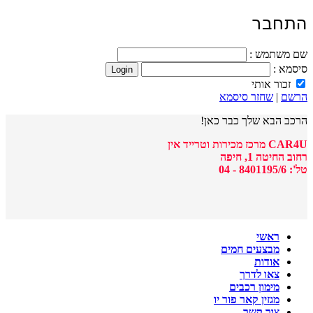
התחבר
שם משתמש :
סיסמא :
זכור אותי
הרשם
|
שחזר סיסמא
הרכב הבא שלך כבר כאן!
CAR4U מרכז מכירות וטרייד אין
רחוב החיטה 1, חיפה
טל': 8401195/6 - 04
ראשי
מבצעים חמים
אודות
צאו לדרך
מימון רכבים
מגזין קאר פור יו
צור קשר