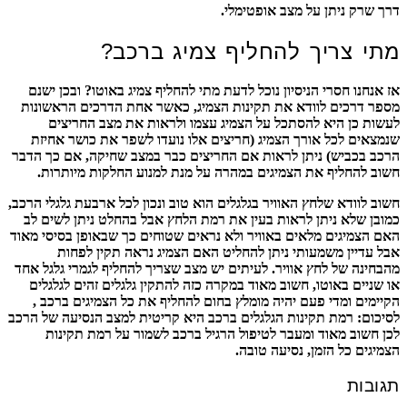
דרך שרק ניתן על מצב אופטימלי.
מתי צריך להחליף צמיג ברכב?
אז אנחנו חסרי הניסיון נוכל לדעת מתי להחליף צמיג באוטו? ובכן ישנם
מספר דרכים לוודא את תקינות הצמיג, כאשר אחת הדרכים הראשונות
לעשות כן היא להסתכל על הצמיג עצמו ולראות את מצב החריצים
שנמצאים לכל אורך הצמיג (חריצים אלו נועדו לשפר את כושר אחיזת
הרכב בכביש) ניתן לראות אם החריצים כבר במצב שחיקה, אם כך הדבר
חשוב להחליף את הצמיגים במהרה על מנת למנוע החלקות מיותרות.
חשוב לוודא שלחץ האוויר בגלגלים הוא טוב ונכון לכל ארבעת גלגלי הרכב,
כמובן שלא ניתן לראות בעין את רמת הלחץ אבל בהחלט ניתן לשים לב
האם הצמיגים מלאים באוויר ולא נראים שטוחים כך שבאופן בסיסי מאוד
אבל עדיין משמעותי ניתן להחליט האם הצמיג נראה תקין לפחות
מהבחינה של לחץ אוויר. לעיתים יש מצב שצריך להחליף לגמרי גלגל אחד
או שניים באוטו, חשוב מאוד במקרה כזה להתקין גלגלים זהים לגלגלים
הקיימים ומדי פעם יהיה מומלץ בחום להחליף את כל הצמיגים ברכב ,
לסיכום: רמת תקינות הגלגלים ברכב היא קריטית למצב הנסיעה של הרכב
לכן חשוב מאוד ומעבר לטיפול הרגיל ברכב לשמור על רמת תקינות
הצמיגים כל הזמן, נסיעה טובה.
תגובות