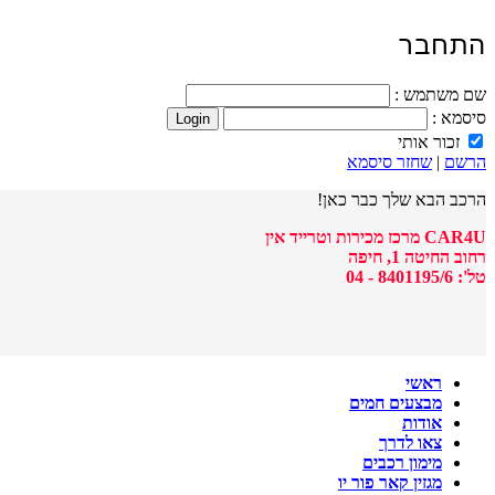
התחבר
שם משתמש :
סיסמא :
זכור אותי
הרשם
|
שחזר סיסמא
הרכב הבא שלך כבר כאן!
CAR4U מרכז מכירות וטרייד אין
רחוב החיטה 1, חיפה
טל': 8401195/6 - 04
ראשי
מבצעים חמים
אודות
צאו לדרך
מימון רכבים
מגזין קאר פור יו