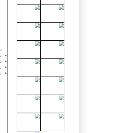
פ
טלפ
פק
עו
עו